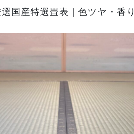
厳選国産特選畳表｜色ツヤ・香